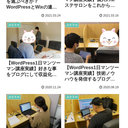
を選ぶべきか？
ステサロンをこれから始
WordPressとWixの違い
めるさいたま市在住のT.K
と選び方について
2021.03.24
2021.03.16
様
講座実例
講座実例
【WordPress1日マンツー
【WordPress1日マンツー
マン講座実績】好きな事
マン講座実績】技術ノウ
をブログにして収益化を
ハウを発信するブログを
目指す沖縄県宮古島在住
作成したい東京都在住
（T.S様）
2020.11.24
2020.08.19
（N.K様）
講座実例
講座実例