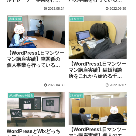
ている仙台在住のY.I様
内在住のM.H様
2023.08.24
2022.09.30
講座実例
講座実例
【WordPress1日マンツー
マン講座実績】車関係の
【WordPress1日マンツー
個人事業を行っている埼
マン講座実績】結婚相談
玉県川口市在住のS.K様
所をこれから始める千葉
県流山市在住のH.I様
2022.04.30
2022.02.07
WordPressを知る
講座実例
【WordPress1日マンツー
WordPressとWixどっち
マン講座実績】個人のエ