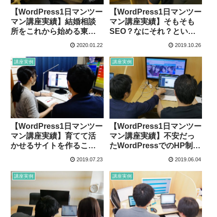
【WordPress1日マンツー
【WordPress1日マンツー
マン講座実績】結婚相談
マン講座実績】そもそも
所をこれから始める東京
SEO？なにそれ？という
都板橋区在住のT様
全くの初心者でしたが、
2020.01.22
2019.10.26
分かりやすく、サイトも
無事に立ち上げられまし
講座実例
講座実例
た！（都内在住I様）
【WordPress1日マンツー
【WordPress1日マンツー
マン講座実績】育てて活
マン講座実績】不安だっ
かせるサイトを作ること
たWordPressでのHP制作
ができました。（仙台市
でしたが終わってみたら
2019.07.23
2019.06.04
在住吉田様）
とても楽しくなっていま
した！！（NPO法人 ask
講座実例
講座実例
me!様）