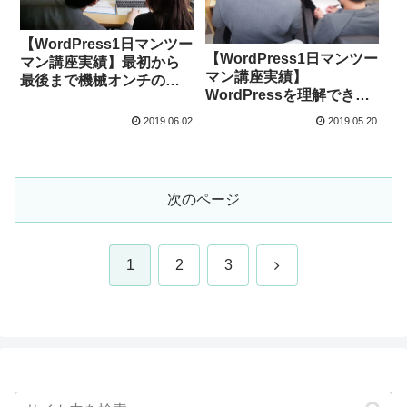
【WordPress1日マンツー
【WordPress1日マンツー
マン講座実績】最初から
マン講座実績】
最後まで機械オンチの自
WordPressを理解できた
分に対して、とてもわか
だけではなく、サービス
りやすく手取り足取り教
2019.06.02
2019.05.20
を販売するための型もわ
えて頂いてとてもありが
かり、価格以上の価値が
たかったです。（東京都
ありました。（東京都在
在住田中様）
住T様）
次のページ
次
1
2
3
へ