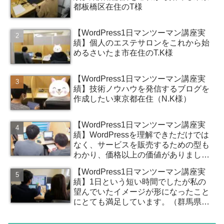
都板橋区在住のT様
【WordPress1日マンツーマン講座実
績】個人のエステサロンをこれから始
めるさいたま市在住のT.K様
【WordPress1日マンツーマン講座実
績】技術ノウハウを発信するブログを
作成したい東京都在住（N.K様）
【WordPress1日マンツーマン講座実
績】WordPressを理解できただけでは
なく、サービスを販売するための型も
わかり、価格以上の価値がありまし
た。（東京都在住T様）
【WordPress1日マンツーマン講座実
績】1日という短い時間でしたが私の
望んでいたイメージが形になったこと
にとても満足しています。（群馬県高
崎市在住S様）