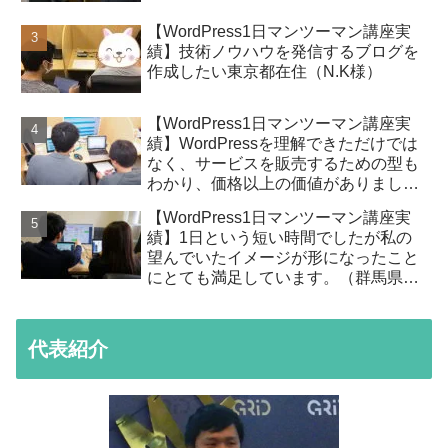
【WordPress1日マンツーマン講座実
績】技術ノウハウを発信するブログを
作成したい東京都在住（N.K様）
【WordPress1日マンツーマン講座実
績】WordPressを理解できただけでは
なく、サービスを販売するための型も
わかり、価格以上の価値がありまし
た。（東京都在住T様）
【WordPress1日マンツーマン講座実
績】1日という短い時間でしたが私の
望んでいたイメージが形になったこと
にとても満足しています。（群馬県高
崎市在住S様）
代表紹介