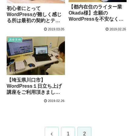
【都内在住のライター業
初心者にとって
Okada様】念願の
WordPressが難しく感じ
WordPressを不安なくス
る所は最初の契約とテー
ムーズにスタートでき
マの設定
2019.03.05
2019.02.26
た！
講座実例
【埼玉県川口市】
WordPress１日立ち上げ
講座をご利用頂きました
（都内在住のR様）
2019.02.26
前
1
2