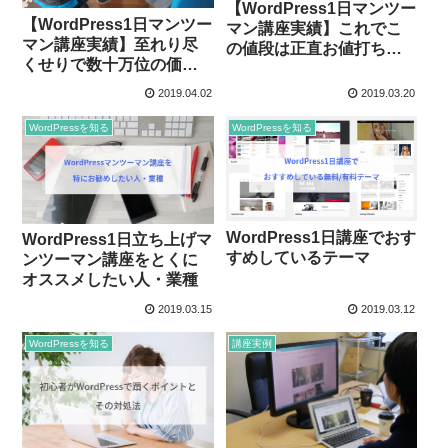
【WordPress1日マンツー
【WordPress1日マンツー
マン講座実績】これでこ
マン講座実績】至れり尽
の値段は正直お値打ちだ
くせりで数十万位の価値
と思います。（都内某所
があるように私は思えま
士業系事務所のK.K様）
2019.04.02
2019.03.20
した。（埼玉県新座市の
整体院F様）
WordPressを知る
WordPressを知る
WordPress1日講座でおす
WordPress1日立ち上げマ
すめしているテーマ
ンツーマン講座をとくに
オススメしたい人・業種
2019.03.15
2019.03.12
WordPressを知る
講座実例