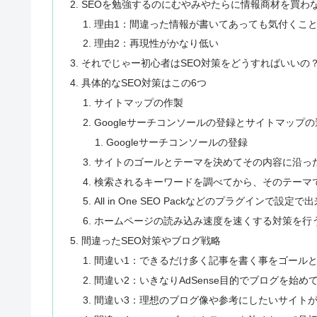
SEOを勉強するのにむやみやたらに情報商材を買わ
理由1：間違った情報が書いてあっても気付くこ
理由2：再現性がかなり低い
それでじゃー初心者はSEO対策をどうすればいいの
具体的なSEO対策はこの6つ
サイトマップの作製
Googleサーチコンソールの登録とサイトマップの
Googleサーチコンソールの登録
サイトのゴールとテーマを決めてその内容に沿っ
検索されるキーワードを調べてから、そのテーマ
All in One SEO Packなどのプラグインで設
ホームページの読み込み速度を速くする対策を行
間違ったSEO対策やブログ戦略
間違い1：できるだけ多く記事を書く事をゴール
間違い2：いきなりAdSense目的でブログを始め
間違い3：理想のブログ像や参考にしたいサイト