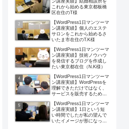
ン講座実績】結婚相談所を
これから始める東京都板橋
区在住のT様
【WordPress1日マンツーマ
ン講座実績】個人のエステ
サロンをこれから始めるさ
いたま市在住のT.K様
【WordPress1日マンツーマ
ン講座実績】技術ノウハウ
を発信するブログを作成し
たい東京都在住（N.K様）
【WordPress1日マンツーマ
ン講座実績】WordPressを
理解できただけではなく、
サービスを販売するための
型もわかり、価格以上の価
【WordPress1日マンツーマ
値がありました。（東京都
ン講座実績】1日という短
在住T様）
い時間でしたが私の望んで
いたイメージが形になった
ことにとても満足していま