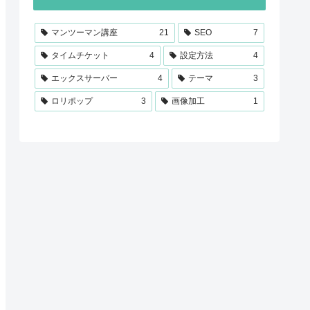
マンツーマン講座
21
SEO
7
タイムチケット
4
設定方法
4
エックスサーバー
4
テーマ
3
ロリポップ
3
画像加工
1